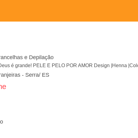
rancelhas e Depilação
 Deus é grande! PELE E PELO POR AMOR Design |Henna |Colo
anjeiras - Serra/ ES
ne
do