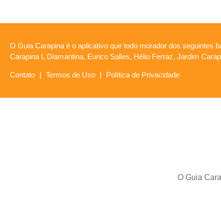
O Guia Carapina é o aplicativo que todo morador dos seguintes ba
Carapina I, Diamantina, Eurico Salles, Hélio Ferraz, Jardim Car
Contato
|
Termos de Uso
|
Política de Privacidade
O Guia Carap