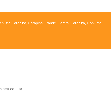
oa Vista Carapina, Carapina Grande, Central Carapina, Conjunto
m seu celular