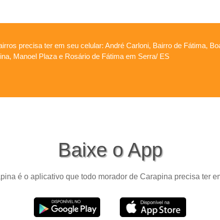
irros precisa ter em seu celular: André Carloni, Bairro de Fátima, B
apina, Manoel Plaza e Rosário de Fátima em Serra/ ES
Baixe o App
ina é o aplicativo que todo morador de Carapina precisa ter e