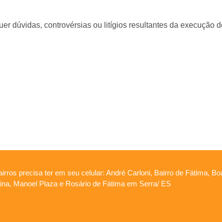
quer dúvidas, controvérsias ou litígios resultantes da execução d
irros precisa ter em seu celular: André Carloni, Bairro de Fátima, B
apina, Manoel Plaza e Rosário de Fátima em Serra/ ES