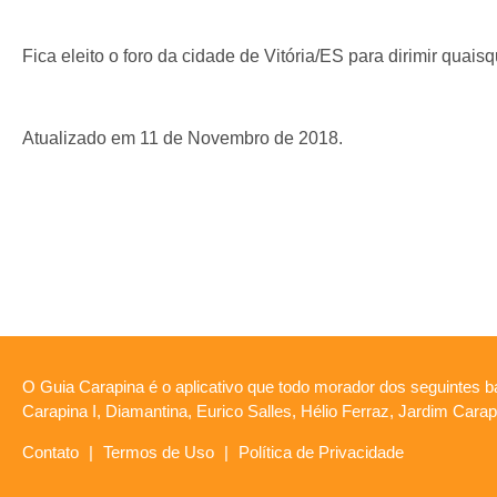
Fica eleito o foro da cidade de Vitória/ES para dirimir quais
Atualizado em 11 de Novembro de 2018.
O Guia Carapina é o aplicativo que todo morador dos seguintes ba
Carapina I, Diamantina, Eurico Salles, Hélio Ferraz, Jardim Car
Contato
|
Termos de Uso
|
Política de Privacidade