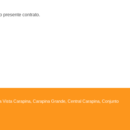
o presente contrato.
oa Vista Carapina, Carapina Grande, Central Carapina, Conjunto