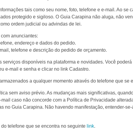
informações tais como seu nome, foto, telefone e e-mail. Ao s
os protegido e sigiloso. O Guia Carapina não aluga, não ven
omo ordem judicial ou advindas de lei.
s com anunciantes:
elefone, endereço e dados do pedido.
ail, telefone e descrição do pedido de orçamento.
s serviços disponíveis na plataforma e novidades. Você poderá 
eu e-mail e senha e clicar no link Cadastro.
 armazenados a qualquer momento através do telefone que se 
ítica sem aviso prévio. As mudanças mais significativas, quan
mail caso não concorde com a Política de Privacidade alterada.
as no Guia Carapina. Não havendo manifestação, entender-se-á 
 do telefone que se encontra no seguinte
link
.