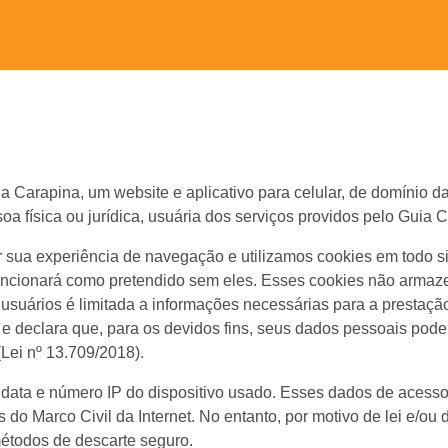
Guia Carapina, um website e aplicativo para celular, de domín
oa física ou jurídica, usuária dos serviços providos pelo Guia 
r sua experiência de navegação e utilizamos cookies em todo si
ão funcionará como pretendido sem eles. Esses cookies não arm
 usuários é limitada a informações necessárias para a prestaçã
 declara que, para os devidos fins, seus dados pessoais poderã
Lei nº 13.709/2018).
, data e número IP do dispositivo usado. Esses dados de acess
s do Marco Civil da Internet. No entanto, por motivo de lei e/o
métodos de descarte seguro.