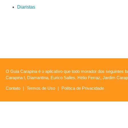
Diaristas
O Guia Carapina é o aplicativo que todo morador dos seguintes ba
Carapina I, Diamantina, Eurico Salles, Hélio Ferraz, Jardim Car
Contato
|
Termos de Uso
|
Política de Privacidade