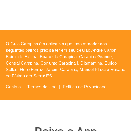
O Guia Carapina é o aplicativo que todo morador dos
seguintes bairros precisa ter em seu celular: André Carloni,
Bairro de Fátima, Boa Vista Carapina, Carapina Grande,
Central Carapina, Conjunto Carapina I, Diamantina, Eurico
Salles, Hélio Ferraz, Jardim Carapina, Manoel Plaza e Rosário
de Fátima em Serra/ ES
Contato
|
Termos de Uso
|
Política de Privacidade