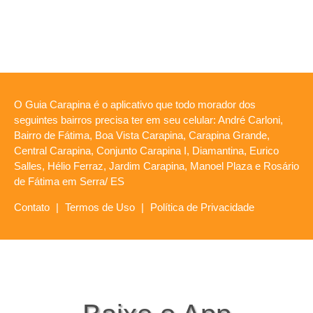
O Guia Carapina é o aplicativo que todo morador dos
seguintes bairros precisa ter em seu celular: André Carloni,
Bairro de Fátima, Boa Vista Carapina, Carapina Grande,
Central Carapina, Conjunto Carapina I, Diamantina, Eurico
Salles, Hélio Ferraz, Jardim Carapina, Manoel Plaza e Rosário
de Fátima em Serra/ ES
Contato
|
Termos de Uso
|
Política de Privacidade