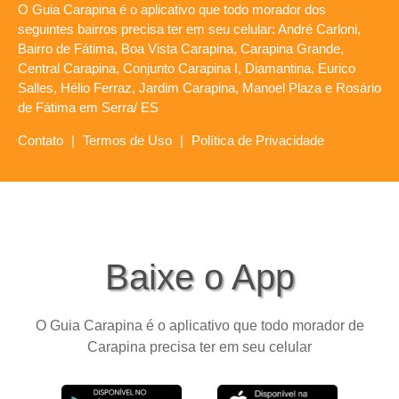
O Guia Carapina é o aplicativo que todo morador dos
seguintes bairros precisa ter em seu celular: André Carloni,
Bairro de Fátima, Boa Vista Carapina, Carapina Grande,
Central Carapina, Conjunto Carapina I, Diamantina, Eurico
Salles, Hélio Ferraz, Jardim Carapina, Manoel Plaza e Rosário
de Fátima em Serra/ ES
Contato
|
Termos de Uso
|
Política de Privacidade
Baixe o App
O Guia Carapina é o aplicativo que todo morador de
Carapina precisa ter em seu celular