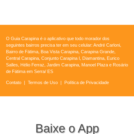
O Guia Carapina é o aplicativo que todo morador dos
seguintes bairros precisa ter em seu celular: André Carloni,
Bairro de Fátima, Boa Vista Carapina, Carapina Grande,
Central Carapina, Conjunto Carapina I, Diamantina, Eurico
Salles, Hélio Ferraz, Jardim Carapina, Manoel Plaza e Rosário
de Fátima em Serra/ ES
Contato
|
Termos de Uso
|
Política de Privacidade
Baixe o App