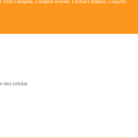
oa Vista Carapina, Carapina Grande, Central Carapina, Conjunto
m seu celular