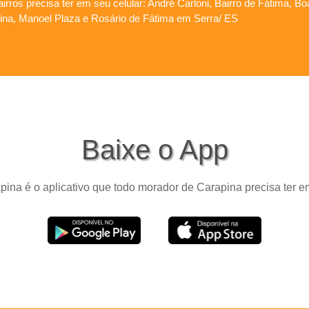
irros precisa ter em seu celular: André Carloni, Bairro de Fátima, B
apina, Manoel Plaza e Rosário de Fátima em Serra/ ES
Baixe o App
ina é o aplicativo que todo morador de Carapina precisa ter e