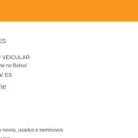
ES
O VEICULAR
be no Bolso!
a/ ES
ne
s novos, usados e seminovos