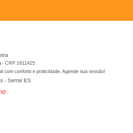
eira
ra - CRP 1611425
l com conforto e praticidade. Agende sua sessão!
s - Serra/ ES
ne