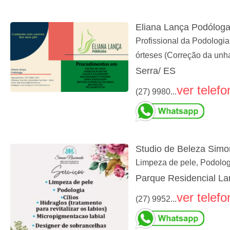
Eliana Lança Podólog
Profissional da Podologi
órteses (Correção da unha
Serra/ ES
ver telefo
(27) 9980...
Studio de Beleza Sim
Limpeza de pele, Podologi
Parque Residencial Lar
ver telefo
(27) 9952...