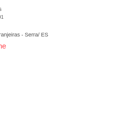
s
01
anjeiras - Serra/ ES
ne