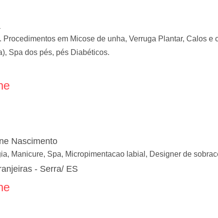
a
a. Procedimentos em Micose de unha, Verruga Plantar, Calos e 
), Spa dos pés, pés Diabéticos.
ne
one Nascimento
a, Manicure, Spa, Micropimentacao labial, Designer de sobracel
anjeiras - Serra/ ES
ne