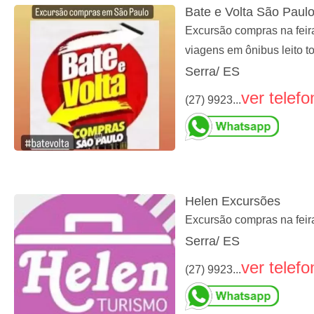
Bate e Volta São Paul
Excursão compras na feir
viagens em ônibus leito t
Serra/ ES
ver telefo
(27) 9923...
Helen Excursões
Excursão compras na fei
Serra/ ES
ver telefo
(27) 9923...