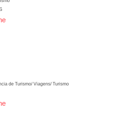
rismo
S
ne
cia de Turismo/ Viagens/ Turismo
ne