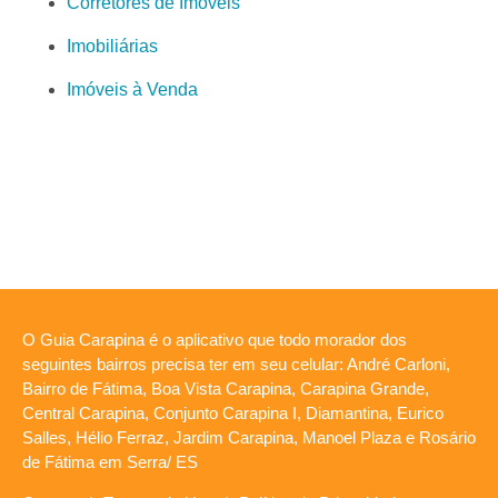
Corretores de Imóveis
Imobiliárias
Imóveis à Venda
O Guia Carapina é o aplicativo que todo morador dos
seguintes bairros precisa ter em seu celular: André Carloni,
Bairro de Fátima, Boa Vista Carapina, Carapina Grande,
Central Carapina, Conjunto Carapina I, Diamantina, Eurico
Salles, Hélio Ferraz, Jardim Carapina, Manoel Plaza e Rosário
de Fátima em Serra/ ES