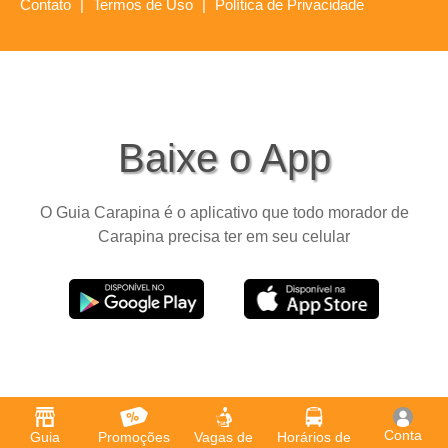
Contato
|
Termos de Uso
|
Política de Privacidade
Baixe o App
O Guia Carapina é o aplicativo que todo morador de
Carapina precisa ter em seu celular
Conta
Guia
Promoções
Vagas de
Horários de