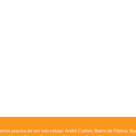
irros precisa ter em seu celular: André Carloni, Bairro de Fátima, B