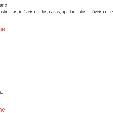
ário
strutoras, imóveis usados, casas, apartamentos, imóveis comerc
ne
ta
ne