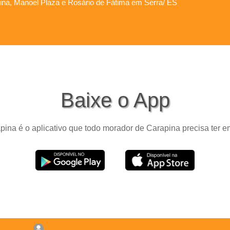
apina, Manoel Plaza e Rosário de Fátima em Serra/ ES
Baixe o App
ina é o aplicativo que todo morador de Carapina precisa ter e