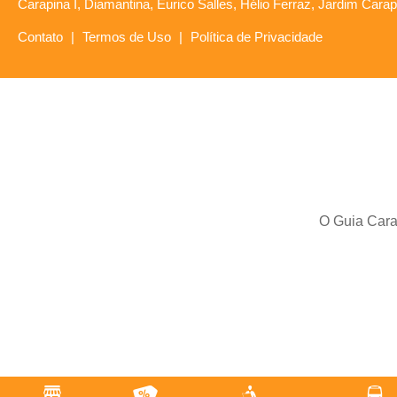
Carapina I, Diamantina, Eurico Salles, Hélio Ferraz, Jardim Car
Contato
|
Termos de Uso
|
Política de Privacidade
O Guia Carap