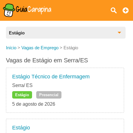
Estágio
Todas as Vagas
Início
>
Vagas de Emprego
>
Estágio
CLT
Vagas de Estágio em Serra/ES
Estágio
Estágio Técnico de Enfermagem
Freelancer
Serra/ ES
Estágio
Presencial
PJ
5 de agosto de 2026
Home Office
Estágio